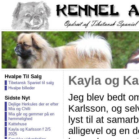
Hvalpe Til Salg
Kayla og Ka
Tibetansk Spaniel til salg
Hvalpe billeder
Jeg blev bedt om
Sidste Nyt
Dejlige Herkules der er efter
Karlsson, og selv
Mia og Chilli
Mia går og gemmer på en
lyst til at sama
hemmelighed
Kattehuse
alligevel og en d
Kayla og Karlsson f 2/5
2025