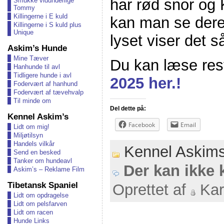
har rød snor og 
Smukke vidunderlige
Tommy
Killingerne i E kuld
kan man se deres
Killingerne i S kuld plus
Unique
lyset viser det s
Askim’s Hunde
Mine Tæver
Du kan læse res
Hanhunde til avl
Tidligere hunde i avl
2025 her.!
Fodervært af hanhund
Fodervært af tævehvalp
Til minde om
Del dette på:
Kennel Askim’s
Facebook
Email
Lidt om mig!
Miljøtilsyn
Handels vilkår
Kennel Askim
Send en besked
Tanker om hundeavl
Der kan ikke
Askim’s – Reklame Film
Tibetansk Spaniel
Oprettet af
Kar
Lidt om opdragelse
Lidt om pelsfarven
Lidt om racen
Hunde Links