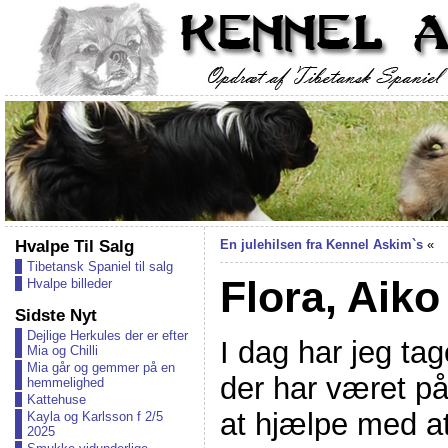
Hvalpe Til Salg
En julehilsen fra Kennel Askim`s
«
Tibetansk Spaniel til salg
Flora, Aiko
Hvalpe billeder
Sidste Nyt
Dejlige Herkules der er efter
I dag har jeg tag
Mia og Chilli
Mia går og gemmer på en
der har været på
hemmelighed
Kattehuse
at hjælpe med 
Kayla og Karlsson f 2/5
2025