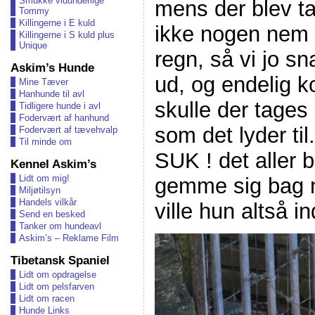
Smukke vidunderlige
mens der blev tag
Tommy
Killingerne i E kuld
ikke nogen nem o
Killingerne i S kuld plus
Unique
regn, så vi jo s
Askim’s Hunde
ud, og endelig k
Mine Tæver
Hanhunde til avl
skulle der tages 
Tidligere hunde i avl
Fodervært af hanhund
som det lyder ti
Fodervært af tævehvalp
Til minde om
SUK ! det aller b
Kennel Askim’s
Lidt om mig!
gemme sig bag n
Miljøtilsyn
Handels vilkår
ville hun altså i
Send en besked
Tanker om hundeavl
Askim’s – Reklame Film
Tibetansk Spaniel
Lidt om opdragelse
Lidt om pelsfarven
Lidt om racen
Hunde Links