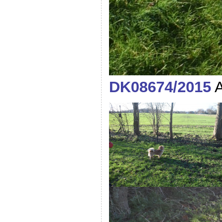
DK08674/2015
A