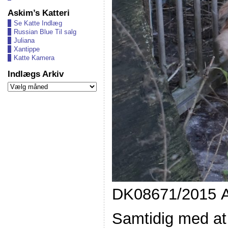
Askim’s Katteri
Se Katte Indlæg
Russian Blue Til salg
Juliana
Xantippe
Katte Kamera
Indlægs Arkiv
Indlægs
Arkiv
DK08671/2015
A
Samtidig med at 