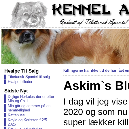
Hvalpe Til Salg
Killingerne har ikke tid de har fået 
Tibetansk Spaniel til salg
Askim`s Bl
Hvalpe billeder
Sidste Nyt
Dejlige Herkules der er efter
I dag vil jeg vis
Mia og Chilli
Mia går og gemmer på en
2020 og som nu 
hemmelighed
Kattehuse
super lækker ki
Kayla og Karlsson f 2/5
2025