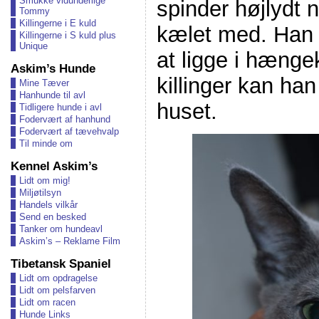
Smukke vidunderlige
spinder højlydt n
Tommy
Killingerne i E kuld
kælet med. Han e
Killingerne i S kuld plus
Unique
at ligge i hæng
Askim’s Hunde
killinger kan ha
Mine Tæver
Hanhunde til avl
huset.
Tidligere hunde i avl
Fodervært af hanhund
Fodervært af tævehvalp
Til minde om
Kennel Askim’s
Lidt om mig!
Miljøtilsyn
Handels vilkår
Send en besked
Tanker om hundeavl
Askim’s – Reklame Film
Tibetansk Spaniel
Lidt om opdragelse
Lidt om pelsfarven
Lidt om racen
Hunde Links