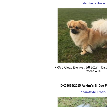
Stamtavle Jussi
PRA 3 Clear, Øjenlyst 9/8 2017 = Disti
Patella = 0/0
DK08669/2015 Askim`s B- Joe 
Stamtavle Frodo