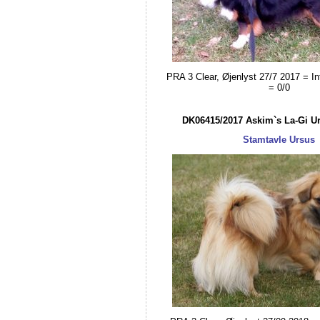
PRA 3 Clear, Øjenlyst 27/7 2017 = Int
= 0/0
DK06415/2017
Askim`s La-Gi U
Stamtavle Ursus