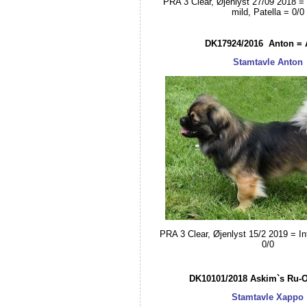
PRA 3 Clear, Øjenlyst 27/09 2018 = 
mild, Patella = 0/0
DK17924/2016 Anton = 
Stamtavle Anton
PRA 3 Clear, Øjenlyst 15/2 2019 = Int
0/0
DK10101/2018 Askim`s Ru-
Stamtavle Xappo