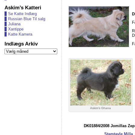
Askim’s Katteri
Se Katte Indlæg
D
Russian Blue Til salg
F
Juliana
Xantippe
R
Katte Kamera
D
Indlægs Arkiv
F
Indlægs
Arkiv
Askim’s Ghana
DK01884/2008 Jomillas Zep
Stamtavle Milla