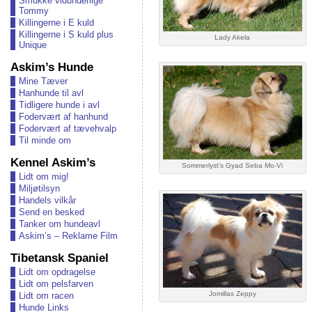
Smukke vidunderlige
Tommy
Killingerne i E kuld
Killingerne i S kuld plus
Lady Akela
Unique
Askim’s Hunde
Mine Tæver
Hanhunde til avl
Tidligere hunde i avl
Fodervært af hanhund
Fodervært af tævehvalp
Til minde om
Kennel Askim’s
Sommerlyst’s Gyad Seba Mo-Vi
Lidt om mig!
Miljøtilsyn
Handels vilkår
Send en besked
Tanker om hundeavl
Askim’s – Reklame Film
Tibetansk Spaniel
Lidt om opdragelse
Lidt om pelsfarven
Jomillas Zeppy
Lidt om racen
Hunde Links