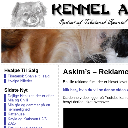
Hvalpe Til Salg
Askim’s – Reklame
Tibetansk Spaniel til salg
Hvalpe billeder
En lille reklame film, der er blevet lav
Sidste Nyt
klik her,, hvis du vil se denne video
Dejlige Herkules der er efter
Da denne video ligger på Youtube kan d
Mia og Chilli
benyt derfor linket ovenover..
Mia går og gemmer på en
hemmelighed
Kattehuse
Kayla og Karlsson f 2/5
2025