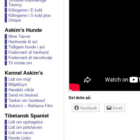
Smukke vidunderlige
Tommy
Killingerne i E kuld
Killingerne i S kuld plus
Unique
Askim’s Hunde
Mine Tæver
Hanhunde til avl
Tidligere hunde i avl
Fodervært af hanhund
Fodervært af tævehvalp
Til minde om
Kennel Askim’s
Lidt om mig!
Miljøtilsyn
Handels vilkår
Send en besked
Del dette på:
Tanker om hundeavl
Askim’s – Reklame Film
Facebook
Email
Tibetansk Spaniel
Lidt om opdragelse
Lidt om pelsfarven
Lidt om racen
Hunde Links