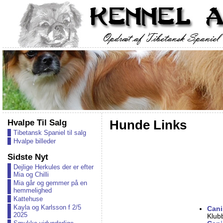
Hvalpe Til Salg
Hunde Links
Tibetansk Spaniel til salg
Hvalpe billeder
Sidste Nyt
Dejlige Herkules der er efter
Mia og Chilli
Mia går og gemmer på en
hemmelighed
Kattehuse
Kayla og Karlsson f 2/5
Cani
2025
Klub