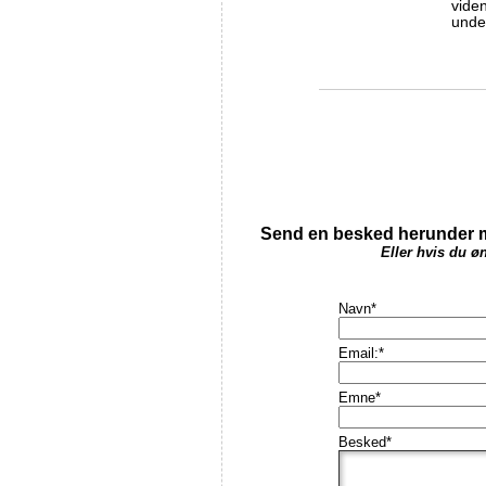
vide
under
Send en besked herunder me
Eller hvis du øn
Navn
*
Email:
*
Emne
*
Besked
*