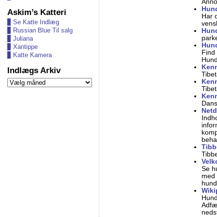
Anno
Hun
Askim’s Katteri
Har d
Se Katte Indlæg
vens
Russian Blue Til salg
Hun
park
Juliana
Hund
Xantippe
Find
Katte Kamera
Hund
Kenn
Indlægs Arkiv
Tibe
Indlægs
Kenn
Arkiv
Tibet
Kenn
Dans
Netd
Indho
info
komp
beha
Tibb
Tibb
Velk
Se hu
med 
hunde
Wiki
Hund
Adfæ
neds