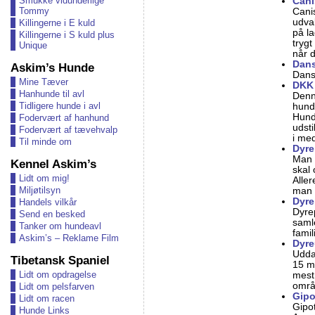
Smukke vidunderlige
Cani
Tommy
Canis
udva
Killingerne i E kuld
på la
Killingerne i S kuld plus
trygt
Unique
når 
Dans
Askim’s Hunde
Dansk
Mine Tæver
DKK
Hanhunde til avl
Denn
Tidligere hunde i avl
hund
Hund
Fodervært af hanhund
udsti
Fodervært af tævehvalp
i me
Til minde om
Dyre
Man 
Kennel Askim’s
skal 
Lidt om mig!
Alle
Miljøtilsyn
man g
Dyre
Handels vilkår
Dyrep
Send en besked
samle
Tanker om hundeavl
fami
Askim’s – Reklame Film
Dyre
Udda
Tibetansk Spaniel
15 m
Lidt om opdragelse
mest
områ
Lidt om pelsfarven
Gipo
Lidt om racen
Gipo
Hunde Links