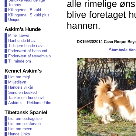
Smukke vidunderlige
alle rimelige ø
Tommy
Killingerne i E kuld
blive foretaget h
Killingerne i S kuld plus
Unique
hannen.
Askim’s Hunde
Mine Tæver
Hanhunde til avl
DK15933/2014 Casa Roque Beyo
Tidligere hunde i avl
Stamtavle Van
Fodervært af hanhund
Fodervært af tævehvalp
Til minde om
Kennel Askim’s
Lidt om mig!
Miljøtilsyn
Handels vilkår
Send en besked
Tanker om hundeavl
Askim’s – Reklame Film
Tibetansk Spaniel
Lidt om opdragelse
Lidt om pelsfarven
Lidt om racen
Hunde Links