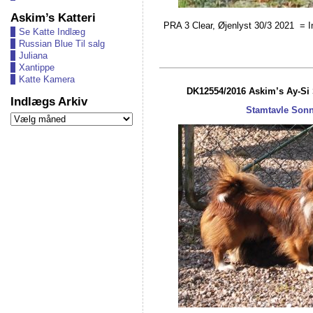
Askim’s Katteri
PRA 3 Clear, Øjenlyst 30/3 2021 = In
Se Katte Indlæg
Russian Blue Til salg
Juliana
Xantippe
Katte Kamera
DK12554/2016 Askim’s Ay-Si
Indlægs Arkiv
Stamtavle Son
Indlægs
Arkiv