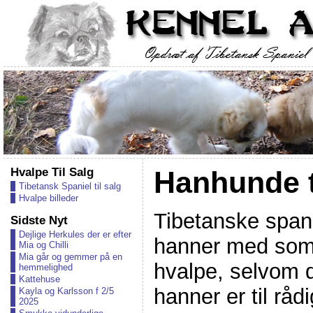
Hvalpe Til Salg
Hanhunde ti
Tibetansk Spaniel til salg
Hvalpe billeder
Tibetanske spanie
Sidste Nyt
Dejlige Herkules der er efter
hanner med som j
Mia og Chilli
Mia går og gemmer på en
hvalpe, selvom d
hemmelighed
Kattehuse
hanner er til rå
Kayla og Karlsson f 2/5
2025