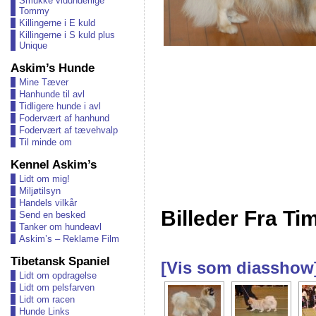
Smukke vidunderlige
Tommy
Killingerne i E kuld
Killingerne i S kuld plus
Unique
Askim’s Hunde
Mine Tæver
Hanhunde til avl
Tidligere hunde i avl
Fodervært af hanhund
Fodervært af tævehvalp
Til minde om
Kennel Askim’s
Lidt om mig!
Miljøtilsyn
Handels vilkår
Billeder Fra Ti
Send en besked
Tanker om hundeavl
Askim’s – Reklame Film
Tibetansk Spaniel
[Vis som diasshow
Lidt om opdragelse
Lidt om pelsfarven
Lidt om racen
Hunde Links