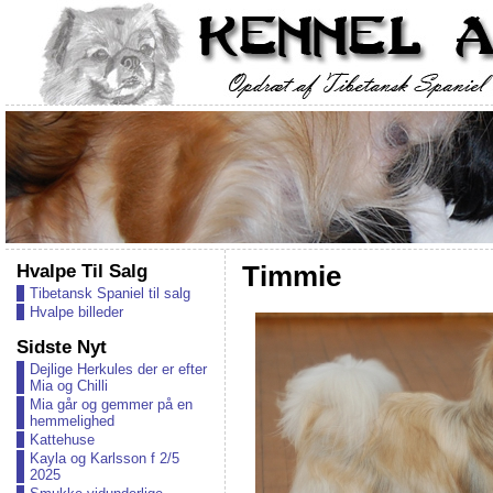
Hvalpe Til Salg
Timmie
Tibetansk Spaniel til salg
Hvalpe billeder
Sidste Nyt
Dejlige Herkules der er efter
Mia og Chilli
Mia går og gemmer på en
hemmelighed
Kattehuse
Kayla og Karlsson f 2/5
2025