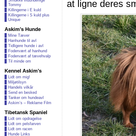
Smukke vidunderlige
at ligne deres 
Tommy
Killingerne i E kuld
Killingerne i S kuld plus
Unique
Askim’s Hunde
Mine Tæver
Hanhunde til avl
Tidligere hunde i avl
Fodervært af hanhund
Fodervært af tævehvalp
Til minde om
Kennel Askim’s
Lidt om mig!
Miljøtilsyn
Handels vilkår
Send en besked
Tanker om hundeavl
Askim’s – Reklame Film
Tibetansk Spaniel
Lidt om opdragelse
Lidt om pelsfarven
Lidt om racen
Hunde Links