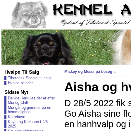
Hvalpe Til Salg
Mickey og Messi på besøg
«
Tibetansk Spaniel til salg
Aisha og h
Hvalpe billeder
Sidste Nyt
Dejlige Herkules der er efter
D 28/5 2022 fik
Mia og Chilli
Mia går og gemmer på en
Go Aisha sine flo
hemmelighed
Kattehuse
en hanhvalp og in
Kayla og Karlsson f 2/5
2025