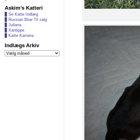
Askim’s Katteri
Se Katte Indlæg
Russian Blue Til salg
Juliana
Xantippe
Katte Kamera
Indlægs Arkiv
Indlægs
Arkiv